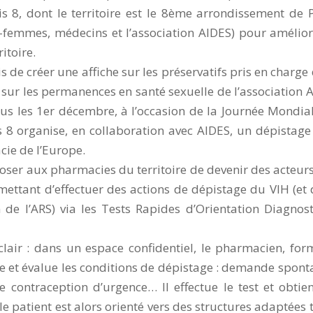
s 8, dont le territoire est le 8ème arrondissement de P
-femmes, médecins et l’association AIDES) pour amélior
itoire.
de créer une affiche sur les préservatifs pris en charge
n sur les permanences en santé sexuelle de l’association 
us les 1er décembre, à l’occasion de la Journée Mondia
is 8 organise, en collaboration avec AIDES, un dépistage
cie de l’Europe.
poser aux pharmacies du territoire de devenir des acteurs
rmettant d’effectuer des actions de dépistage du VIH (et 
on de l’ARS) via les Tests Rapides d’Orientation Diagnos
clair : dans un espace confidentiel, le pharmacien, for
ée et évalue les conditions de dépistage : demande spont
 contraception d’urgence… Il effectue le test et obtie
le patient est alors orienté vers des structures adaptées t