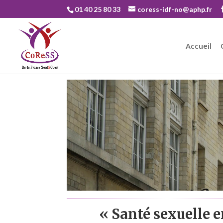
01 40 25 80 33
coress-idf-no@aphp.fr
Accueil
« Santé sexuelle e