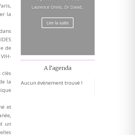
aris,
Laurence Onnis, Dr David...
er la
Lire la suite
 dans
AIDES
le de
 VIH-
A l’agenda
 clés
de la
Aucun événement trouvé !
tique
mé et
anée,
nt un
elles