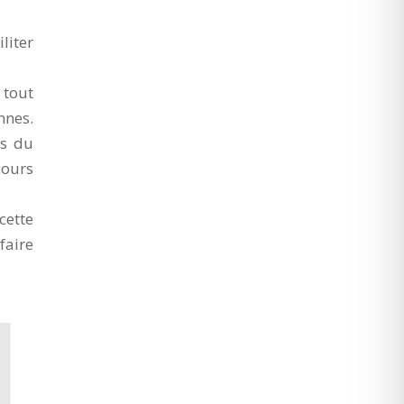
liter
 tout
nnes.
es du
cours
cette
faire