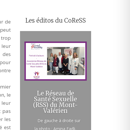
Les éditos du CoReSS
ur de
 peut
 trop
leur
e des
 pour
ontre
emier
Le Réseau de
n, le
Santé Sexuelle
 leur
(RSS) du Mont-
Valérien
t pas
r les
De gauche à droite sur
é est
la photo : Amina Fadli,